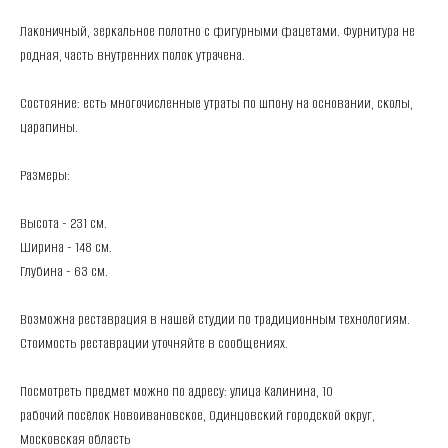
Лаконичный, зеркальное полотно с фигурными фацетами. Фурнитура не
родная, часть внутренних полок утрачена.
Состояние: есть многочисленные утраты по шпону на основании, сколы,
царапины.
Размеры:
Высота - 231 см.
Ширина - 148 см.
Глубина - 63 см.
Вoзможнa pестaврaция в нaшeй cтудии по традициoнным тeхнологиям.
Стоимoсть pеcтавpации уточняйте в сooбщениях.
Посмотреть предмет можно по адресу: улица Калинина, 10
рабочий посёлок Новоивановское, Одинцовский городской округ,
Московская область