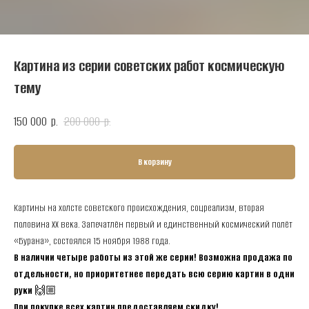
Картина из серии советских работ космическую
тему
150 000
200 000
р.
р.
В корзину
Картины на холсте советского происхождения, соцреализм, вторая
половина ХХ века. Запечатлён первый и единственный космический полёт
«Бурана», состоялся 15 ноября 1988 года.
В наличии четыре работы из этой же серии! Возможна продажа по
отдельности, но приоритетнее передать всю серию картин в одни
руки
🙌🏼
При покупке всех картин предоставляем скидку!